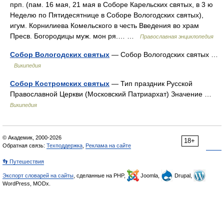
прп. (пам. 16 мая, 21 мая в Соборе Карельских святых, в 3 ю
Неделю по Пятидесятнице в Соборе Вологодских святых),
игум. Корнилиева Комельского в честь Введения во храм
Пресв. Богородицы муж. мон ря.… …
Православная энциклопедия
Собор Вологодских святых
— Собор Вологодских святых …
Википедия
Собор Костромских святых
— Тип праздник Русской
Православной Церкви (Московский Патриархат) Значение …
Википедия
© Академик, 2000-2026
18+
Обратная связь:
Техподдержка
,
Реклама на сайте
👣 Путешествия
Экспорт словарей на сайты
, сделанные на PHP,
Joomla,
Drupal,
WordPress, MODx.