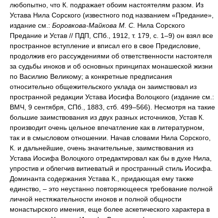
любопытно, что К. подражает обоим настоятелям разом. Из
Устава Нила Сорского (известного под названием «Предание»,
издание см.:
Боровкова-Майкова М. С.
Нила Сорского
Предание и Устав // ПДП, СПб., 1912, т. 179, с. 1–9) он взял все
пространное вступление и вписал его в свое Предисловие,
продолжив его рассуждениями об ответственности настоятеля
за судьбы иноков и об основных принципах монашеской жизни
по Василию Великому; а конкретные предписания
относительно общежительского уклада он заимствовал из
пространной редакции Устава Иосифа Волоцкого (издание см.:
ВМЧ, 9 сентября, СПб., 1883, стб. 499–566). Несмотря на такие
большие заимствования из двух разных источников, Устав К.
производит очень цельное впечатление как в литературном,
так и в смысловом отношении. Начав словами Нила Сорского,
К. и дальнейшие, очень значительные, заимствования из
Устава Иосифа Волоцкого отредактировал как бы в духе Нила,
упростив и облегчив витиеватый и пространный стиль Иосифа.
Доминанта содержания Устава К., придающая ему также
единство, – это неустанно повторяющееся требование полной
личной нестяжательности иноков и полной общности
монастырского имения, еще более аскетического характера в