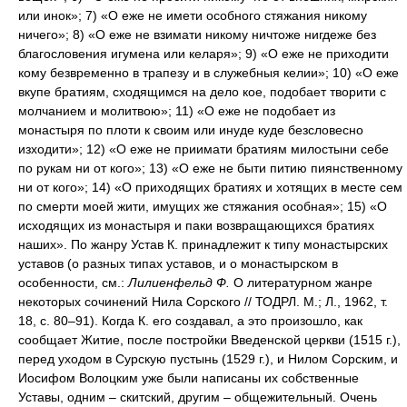
или инок»; 7) «О еже не имети особного стяжания никому
ничего»; 8) «О еже не взимати никому ничтоже нигдеже без
благословения игумена или келаря»; 9) «О еже не приходити
кому безвременно в трапезу и в служебныя келии»; 10) «О еже
вкупе братиям, сходящимся на дело кое, подобает творити с
молчанием и молитвою»; 11) «О еже не подобает из
монастыря по плоти к своим или инуде куде безсловесно
изходити»; 12) «О еже не приимати братиям милостыни себе
по рукам ни от кого»; 13) «О еже не быти питию пиянственному
ни от кого»; 14) «О приходящих братиях и хотящих в месте сем
по смерти моей жити, имущих же стяжания особная»; 15) «О
исходящих из монастыря и паки возвращающихся братиях
наших». По жанру Устав К. принадлежит к типу монастырских
уставов (о разных типах уставов, и о монастырском в
особенности, см.:
Лилиенфельд Ф.
О литературном жанре
некоторых сочинений Нила Сорского // ТОДРЛ. М.; Л., 1962, т.
18, с. 80–91). Когда К. его создавал, а это произошло, как
сообщает Житие, после постройки Введенской церкви (1515 г.),
перед уходом в Сурскую пустынь (1529 г.), и Нилом Сорским, и
Иосифом Волоцким уже были написаны их собственные
Уставы, одним – скитский, другим – общежительный. Очень