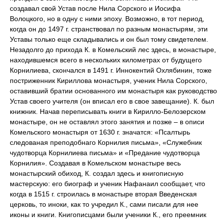
создавал свой Устав после Нила Сорского и Иосифа
Волоцкого, но в одну с ними эпоху. Возможно, в тот период,
когда он до 1497 г. странствовал по разным монастырям, эти
Уставы только еще складывались и он был тому свидетелем.
Незадолго до прихода К. в Комельский лес здесь, в монастыре,
находившемся всего в нескольких километрах от будущего
Корнилиева, скончался в 1491 г. Иннокентий Охлябинин, тоже
постриженник Кириллова монастыря, ученик Нила Сорского,
оставивший братии основанного им монастыря как руководство
Устав своего учителя (он вписал его в свое завещание). К. был
книжник. Начав переписывать книги в Кирилло-Белозерском
монастыре, он не оставлял этого занятия и позже – в описи
Комельского монастыря от 1630 г. значатся: «Псалтырь
следованая преподобнаго Корнилия письма», «Служебник
чудотворца Корнилиева письма» и «Предание чудотворца
Корнилия». Создавая в Комельском монастыре весь
монастырский обиход, К. создал здесь и книгописную
мастерскую: его биограф и ученик Нафанаил сообщает, что
когда в 1515 г. строилась в монастыре вторая Введенская
церковь, то иноки, как то учредил К., сами писали для нее
иконы и книги. Книгописцами были ученики К., его преемник