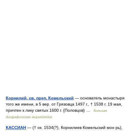
Корнилий, св. преп. Комельский
— основатель монастыря
того же имени, в 5 вер. от Грязовца 1497 г., † 1538 г. 19 мая,
причтен к лику святых 1600 г. {Половцов} …
Большая
биографическая энциклопедия
КАССИАН
— († ок. 1534(?), Корнилиев Комельский мон рь),