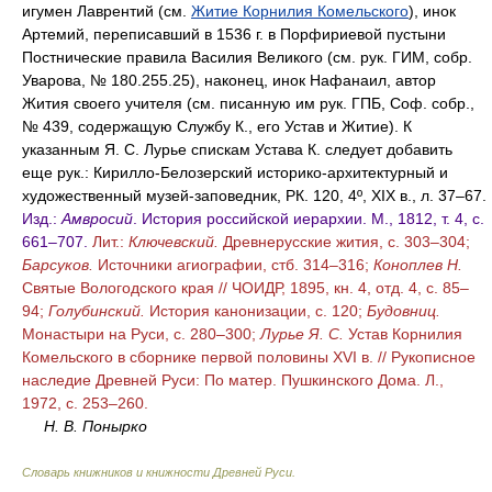
игумен Лаврентий (см.
Житие Корнилия Комельского
), инок
Артемий, переписавший в 1536 г. в Порфириевой пустыни
Постнические правила Василия Великого (см. рук. ГИМ, собр.
Уварова, № 180.255.25), наконец, инок Нафанаил, автор
Жития своего учителя (см. писанную им рук. ГПБ, Соф. собр.,
№ 439, содержащую Службу К., его Устав и Житие). К
указанным Я. С. Лурье спискам Устава К. следует добавить
еще рук.: Кирилло-Белозерский историко-архитектурный и
художественный музей-заповедник, РК. 120, 4º, XIX в., л. 37–67.
Изд.:
Амвросий
. История российской иерархии. М., 1812, т. 4, с.
661–707.
Лит.:
Ключевский.
Древнерусские жития, с. 303–304;
Барсуков.
Источники агиографии, стб. 314–316;
Коноплев Н.
Святые Вологодского края // ЧОИДР, 1895, кн. 4, отд. 4, с. 85–
94;
Голубинский.
История канонизации, с. 120;
Будовниц.
Монастыри на Руси, с. 280–300;
Лурье Я. С.
Устав Корнилия
Комельского в сборнике первой половины XVI в. // Рукописное
наследие Древней Руси: По матер. Пушкинского Дома. Л.,
1972, с. 253–260.
Н. В. Понырко
Словарь книжников и книжности Древней Руси
.