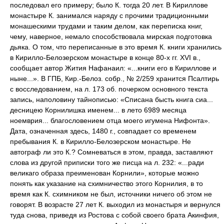
последовал его примеру; было К. тогда 20 лет. В Кириллове
монастыре К. занимался наряду с прочими традиционными
монашескими трудами и таким делом, как переписка книг,
чему, наверное, немало способствовала мирская подготовка
дьяка. О том, что переписанные в это время К. книги хранились
в Кирилло-Белозерском монастыре в конце 80-х гг. XVI в.,
сообщает автор Жития Нафанаил: «...книги его в Кириллове и
ныне...». В ГПБ, Кир.-Белоз. собр., № 2/259 хранится Псалтирь
с восследованием, на л. 173 об. почерком основного текста
запись, наполовину тайнописью: «Списана бысть книга сиа...
десницею Корнилишка именем... в лето 6989 месяца
ноемврия... благословением отца моего игумена Нифонта».
Дата, означенная здесь, 1480 г., совпадает со временем
пребывания К. в Кирилло-Белозерском монастыре. Не
автограф ли это К.? Сомневаться в этом, правда, заставляют
слова из другой приписки того же писца на л. 232: «...ради
великаго образа преименован Корнили», которые можно
понять как указание на схимничество этого Корнилия, в то
время как К. схимником не был, источники ничего об этом не
говорят. В возрасте 27 лет К. выходил из монастыря и вернулся
туда снова, приведя из Ростова с собой своего брата Акинфия,