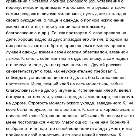
сравнении с Уставом Иосифа Волоцкого (ср. уставления о
недопустимости принимать милостыню «по рукам» и также
самим раздавать личную милостыню, пусть даже от плодов
своего рукоделия, о пище и одежде, о полном исключении
хмельного пития, о послушании настоятельскому
благословению и др.). То, как претворял К. свои правила на
деле, хорошо видно из двух эпизодов его Жития. В одном из
них рассказывается о брате, пришедшем к игумену просить
лучшей одежды взамен своей совсем обветшалой, вязанной
лыком. К. снял с себя мантию и отдал ее иноку, а сам надел
его ветхую и еще долгое время носил ее. Другой рассказ
свидетельствует о том, как неукоснительно требовал К.
соблюдать уставление ничего не делать без благословения
настоятеля. Инок, пекший хлеб на весь монастырь, забыл
благословиться на дело у игумена. Испеченный хлеб К. велел
погрузить на телегу и, увезя за пределы монастыря, повергнуть
на дороге. Строгость монастырского уклада, заведенного К., не
всем была по душе, на него роптали, К. сам это хорошо знал, в
последней главе Устава он написал: «Слышах бо аз сам иже от
мене постригшихся многих глаголющих: Ныне нам Корнилий
возбраняет и не дает по своей воли пожити а егда умрет, и мы
прейдем в свой монастырь и по воли нашей поживем». К.