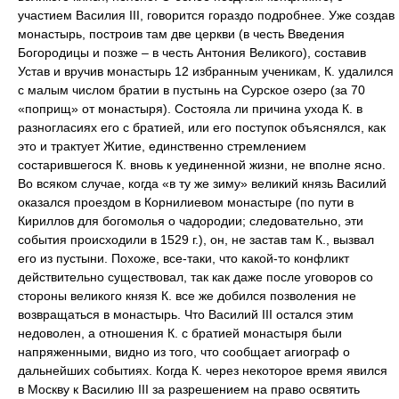
участием Василия III, говорится гораздо подробнее. Уже создав
монастырь, построив там две церкви (в честь Введения
Богородицы и позже – в честь Антония Великого), составив
Устав и вручив монастырь 12 избранным ученикам, К. удалился
с малым числом братии в пустынь на Сурское озеро (за 70
«поприщ» от монастыря). Состояла ли причина ухода К. в
разногласиях его с братией, или его поступок объяснялся, как
это и трактует Житие, единственно стремлением
состарившегося К. вновь к уединенной жизни, не вполне ясно.
Во всяком случае, когда «в ту же зиму» великий князь Василий
оказался проездом в Корнилиевом монастыре (по пути в
Кириллов для богомолья о чадородии; следовательно, эти
события происходили в 1529 г.), он, не застав там К., вызвал
его из пустыни. Похоже, все-таки, что какой-то конфликт
действительно существовал, так как даже после уговоров со
стороны великого князя К. все же добился позволения не
возвращаться в монастырь. Что Василий III остался этим
недоволен, а отношения К. с братией монастыря были
напряженными, видно из того, что сообщает агиограф о
дальнейших событиях. Когда К. через некоторое время явился
в Москву к Василию III за разрешением на право освятить