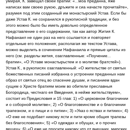
умирая, К. завещал своей братии: «...моа преданна, яже
написах вам своею рукою, дръжите и сиа начасте прочитайте»,
разумея под этим созданный им монастырский Устав. Если бы
даже Устав К. не сохранился в рукописной традиции, и без
этого можно было бы иметь довольно определенное
представление о его содержании, так как автор Жития К.
Нафанаил не один раз на него ссылается и повторяет
отдельные его положения; располагая же текстом Устава,
можно выделить в сочинении Нафанаила и прямые цитаты из
него (см. разделы жития, озаглавленные: «Поучение...
братии», «О Уставе монастырьстем и о молитве братстей»).
Устав К., в рукописях озаглавленный: «О жительстве от святых
божественных писаний избранна о устроении преданных нам
образ от святых отец во спасение душам, и писанием вдан
сущим о Христе братиям моим во обители преславныя
Богородица, честнаго ея Введения, в нейже жительствуем»,
состоит из Предисловия и 15 глав: 1) «О церковном благочинии
и о соборной молитве»; 2) «О благоговеинстве и о благочинии
трапезном, и о пищи и о питии»; 3) «Указ о яствах и питиих»; 4)
«О еже не подобает никому ясти и пити кроме общия трапезы
без благословения»; 5) «О одеждах и обущах, и о прочих
вещех»; 6) «О еже не просити никому что от внешних, мирских