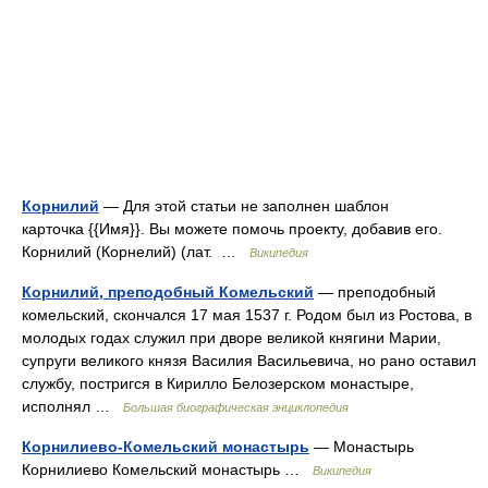
Корнилий
— Для этой статьи не заполнен шаблон
карточка {{Имя}}. Вы можете помочь проекту, добавив его.
Корнилий (Корнелий) (лат. …
Википедия
Корнилий, преподобный Комельский
— преподобный
комельский, скончался 17 мая 1537 г. Родом был из Ростова, в
молодых годах служил при дворе великой княгини Марии,
супруги великого князя Василия Васильевича, но рано оставил
службу, постригся в Кирилло Белозерском монастыре,
исполнял …
Большая биографическая энциклопедия
Корнилиево-Комельский монастырь
— Монастырь
Корнилиево Комельский монастырь …
Википедия