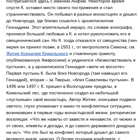
постригшегося здесь с именем Анфим. Некоторое время
спустя К. оставил место своего пострижения и стал
странничествовать. Он побывал в разных монастырях и дошел
до Новгорода, где близко сошелся с архиепископом
Геннадием. Этот влиятельный иерарх, по словам агиографа,
проникся большой любовью к К. и хотел рукоположить его в
священнический сан. Но К. тогда отказался от священства (чин
иерея он принял позже, в 1501 г., от митрополита Симона; см.
Житие Корнилия Комельского
и ставленную грамоту,
опубликованную Амвросием) и уединился «безмолвствовать в
пустыни», а у архиепископа Геннадия «жити не восхоте».
Первая пустынь К. была близ Новгорода (там навещал его
Геннадий), вторая – за Тверью, «близ Саватиевы пустыни». В
1496 или 1497 г. К. пришел в Вологодские пределы, в
Комельский лес, где постепенно создал из небольшой
«пустыньки» свой монастырь. Автор Жития, описывая подвиги
святого, глухо упоминает о каких-то конфликтных ситуациях,
возникавших в первые годы монастырской жизни, риторически
восклицая: «Что же наветы от зависти и ненависти, от чюжих и
от своих, клеветы и досады, и до самого державного доидоша
на нь!». Что это был за конфликт, который дошел до самого
великого князя, неясно. О более позднем конфликте, с