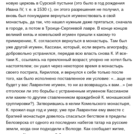
новую церковь в Сурской пустыни (это было в год рождения
Ивана IV, т. е. в 1530 г.), он этого разрешения не получил, а
вновь был понуждаем вернуться игуменствовать в свой
монастырь, да так, что нашел нужным даже прятаться, сначала
в городе, а потом в Троице-Сергиевой лавре. В конце концов
великий князь и комельский игумен пришли к какому-то
примирению, К. согласился вернуться в монастырь. Там был
уже другой игумен, Кассиан, который, если верить агиографу,
добровольно устранился, передав всю власть снова К. И все-
таки К., ссылаясь на преклонный возраст, упорно не хотел быть
настоятелем; он ушел через некоторое время в монастырь
своего пострига, Кириллов, и вернулся к себе только после
того, как было исполнено поставленное им условие: «...аще не
будет у вас Лаврентие игумен, то ни аз возвращусь к вам...» (не
отголоски ли это борьбы с устраненным игуменом Кассианом
или каким-то другим ставленником враждебной К. монашеской
группировки?). Затворившись в келии Комельского монастыря,
К. прожил еще год и умер; уже при Лаврентии ему вместе с
братией монастыря довелось спасаться бегством в пределы
Белозерска от одного из последних набегов татар на русские
земли, когда они подходили к Вологде. Как сообщает житие,