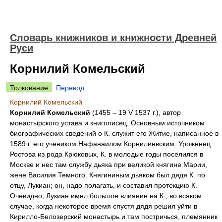
Словарь книжников и книжности Древней
Руси
Корнилий Комельский
Толкование
Перевод
Корнилий Комельский
Корнилий Комельский
(1455 – 19 V 1537 г.), автор
монастырского устава и книгописец. Основным источником
биографических сведений о К. служит его Житие, написанное в
1589 г. его учеником Нафанаилом Корнилиевским. Уроженец
Ростова из рода Крюковых, К. в молодые годы поселился в
Москве и нес там службу дьяка при великой княгине Марии,
жене Василия Темного. Княгининым дьяком был дядя К. по
отцу, Лукиан; он, надо полагать, и составил протекцию К.
Очевидно, Лукиан имел большое влияние на К., во всяком
случае, когда некоторое время спустя дядя решил уйти в
Кирилло-Белозерский монастырь и там постричься, племянник